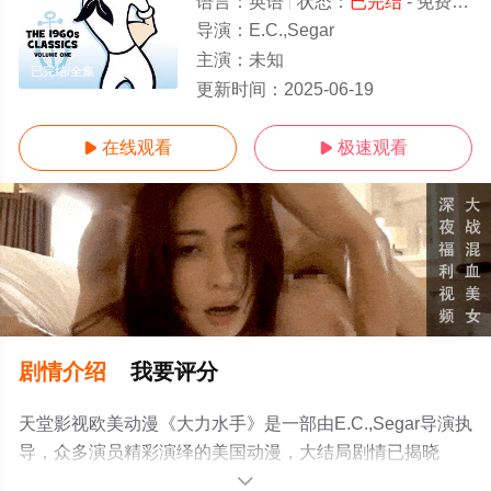
语言：
英语
状态：
已完结
- 免费在线观看
导演：
E.C.,Segar
主演：
未知
已完结/全集
更新时间：
2025-06-19
在线观看
极速观看


剧情介绍
我要评分
天堂影视欧美动漫《大力水手》是一部由E.C.,Segar导演执
导，众多演员精彩演绎的美国动漫，大结局剧情已揭晓
（已完结），手机免费观看高清未删减完整版动漫全集就
