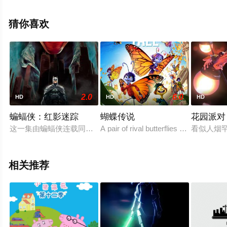
上天堂电影网，更多相关信息可移步至豆瓣动漫、电视猫
或剧情网等平台了解。
猜你喜欢
2.0
6.0
HD
HD
HD
蝙蝠侠：红影迷踪
蝴蝶传说
花园派对
这一集由蝙蝠侠连载同名故事改篇。这一次故事从蝙蝠侠的助手Ja
A pair of rival butterflies form an unlike
看似人烟
相关推荐