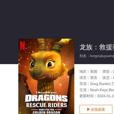
龙族：救援
别名：longzujiuyuanqi
地区：
美国
类型：
语言：
英语
状态：
导演：
Greg,Rankin,T.
主演：
Noah,Kaye,Ben
更新时间：
2024-01-
在线观看
