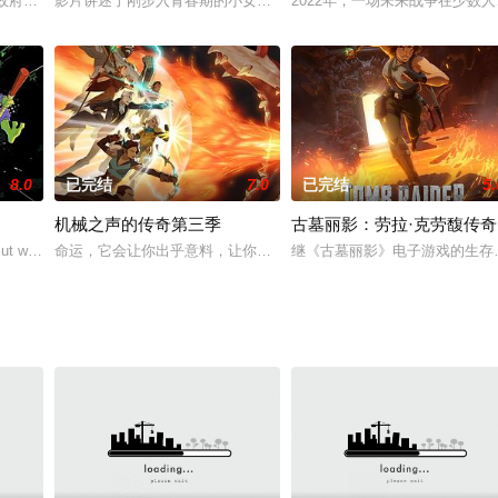
力政府的超级英雄“笑匠”爱德华·布莱克被人杀害。四处逃亡的“罗夏”的沃尔特·
影片讲述了刚步入青春期的小女孩莱莉脑海中的复杂情绪进行的一场
2022年，一场未来战争在少数
8.0
已完结
7.0
已完结
5.
机械之声的传奇第三季
古墓丽影：劳拉·克劳馥传奇
弗兰肯斯坦的怪物和戈耳工女妖，TSS的黄鼠狼也会出现。
 But with a TV show. When the Turtles get accepte
命运，它会让你出乎意料，让你开心，展现你的长处，或是摧毁你的
继《古墓丽影》电子游戏的生存三部