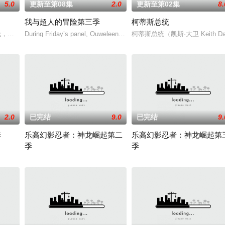
5.0
更新至第08集
2.0
更新至第02集
8.
我与超人的冒险第三季
柯蒂斯总统
，从过去，到未来，而他们将在最脆弱的时间点遭遇袭击——如今，1990年
During Friday’s panel, Ouweleen also revealed that “My Adventures 
柯蒂斯总统（凯斯·大卫 Keit
。
2.0
已完结
9.0
已完结
9.
季
乐高幻影忍者：神龙崛起第二
乐高幻影忍者：神龙崛起第
季
季
系列动画片，小砾带领米丝、威勒、巧吉、美多组成工程小队，在建筑师小湾展
...
禁忌五人组强势回归，在全新乐