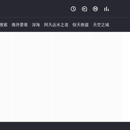




搜索
痛并爱着
深海
阿凡达水之道
惊天救援
天空之城