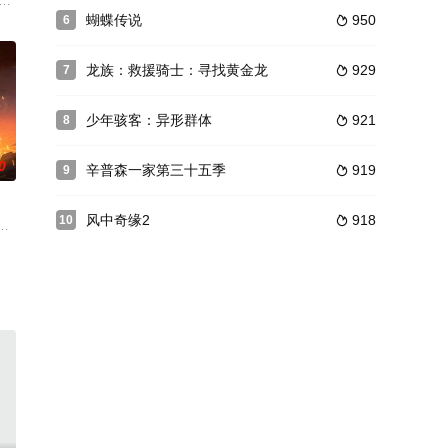
科瓦奇意识到有人正向曾经的超级英雄痛下杀手，而这背
奇妙冒险。在她的大脑总部，正经历着一场突如其来的大拆迁，为意想不到的新
人类幸存者和无穷无尽的机器大军之间激烈进行了数十年。1997年，被称为“天
蝴蝶传说
950
6

龙族：救援骑士：寻找黄金龙
929
7

少年骇客：异形群体
921
8

0
辛普森一家第三十五季
919
9

风中奇缘2
918
10

自信心，揭露你的过错，让你质疑自己，命运是个混蛋，但我们其中少数的幸运
曲（2013 年的《古墓丽影》、2015 年的《古墓丽影：崛起》和 2018