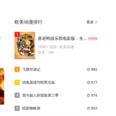
欧美动漫排行
更多

1
影
唐老鸭俱乐部电影版：失落的神灯
999

1990 / 法国 / 欧美动漫
状态：HD
飞屋环游记
981
2

鸡兔英雄与暗黑仓鼠
977
3

我与超人的冒险第三季
974
4

0
暗影蜘蛛侠
953
5
