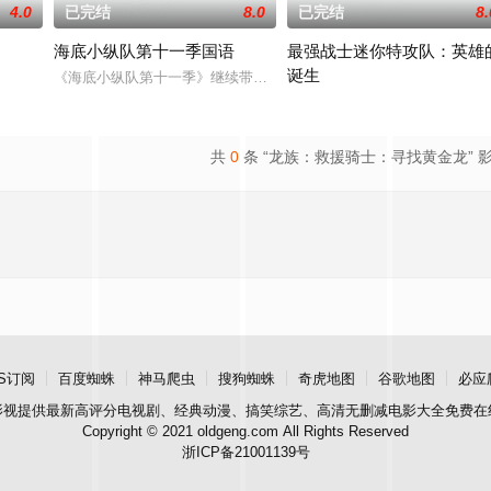
4.0
已完结
8.0
已完结
8.
海底小纵队第十一季国语
最强战士迷你特攻队：英雄
诞生
他们新获得的忍者力量保护龙免受侵害。
《海底小纵队第十一季》继续带领小朋友开启冒险。队员们深入海底
几名试图打败邪恶，拯救人们安
共
0
条 “龙族：救援骑士：寻找黄金龙” 
S订阅
百度蜘蛛
神马爬虫
搜狗蜘蛛
奇虎地图
谷歌地图
必应
影视
提供最新高评分电视剧、经典动漫、搞笑综艺、高清无删减电影大全免费在
Copyright © 2021 oldgeng.com All Rights Reserved
浙ICP备21001139号