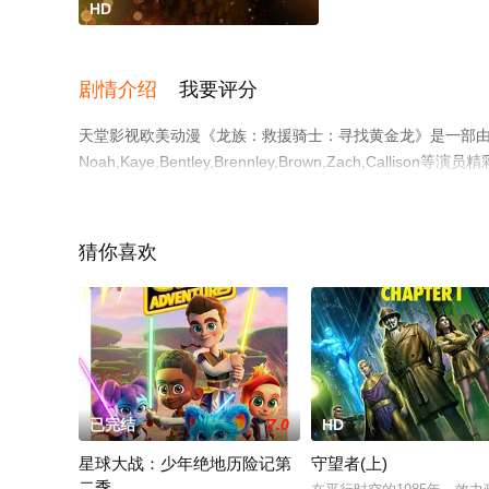
HD
剧情介绍
我要评分
天堂影视欧美动漫《龙族：救援骑士：寻找黄金龙》是一部由Greg,Ran
Noah,Kaye,Bentley,Brennley,Brown,Zach
网，更多相关信息可移步至豆瓣动漫、电视猫或剧情网等平
猜你喜欢
已完结
7.0
HD
星球大战：少年绝地历险记第
守望者(上)
二季