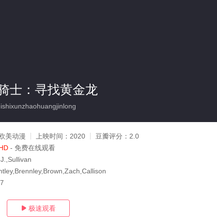
骑士：寻找黄金龙
shixunzhaohuangjinlong
欧美动漫
上映时间：
2020
豆瓣评分：
2.0
HD
- 免费在线观看
J.,Sullivan
tley,Brennley,Brown,Zach,Callison
27
极速观看
