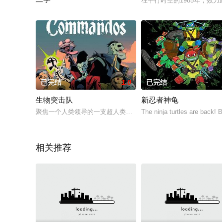
在平行时空的1985年，效
再次相聚，重回银河系展开全新冒险！
已完结
1.0
已完结
生物突击队
新忍者神龟
聚焦一个人类领导的一支超人类军队小分队，包括狼人、吸血鬼、
The ninja turtles are back!
相关推荐