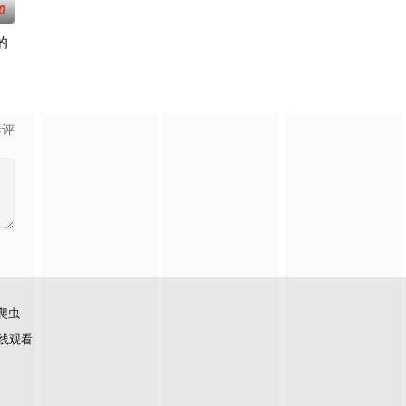
0
的
、穿越丛林、探索极地，救助各类动物。在北极应对雷暴，助丽色凤头燕鸥回归
宁生活的小伙伴们组成了最强迷你特攻队，小小英雄将在此诞生……
影评
爬虫
线观看