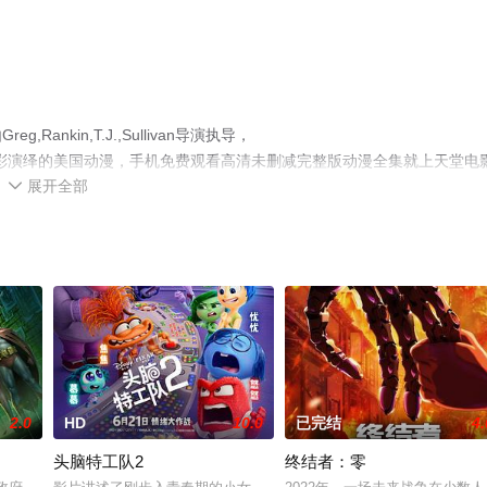
kin,T.J.,Sullivan导演执导，
,Callison等演员精彩演绎的美国动漫，手机免费观看高清未删减完整版动漫全集就上天堂电
展开全部
台了解。

2.0
HD
10.0
已完结
4.
头脑特工队2
终结者：零