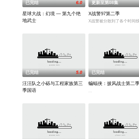
已完结
6.0
更新至第08集
星球大战：幻境 — 第九个绝
X战警97第二季
地武士
X战警被分散到了各个时间线
该剧延续《星球大战：幻境》的世界观，见证绝地武士崭新篇章
已完结
5.0
已完结
汪汪队之小砾与工程家族第三
蝙蝠侠：披风战士第二
季国语
...
《汪汪队之小砾与工程家族》是《汪汪队立大功》的衍生学龄前