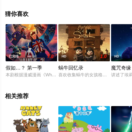
斯·麦克多蒙德,杰西卡·查斯坦等演员精彩演绎的美国动漫，
手机免费观看高清未删减完整版动漫全集就上天堂电影
猜你喜欢
网，更多相关信息可移步至豆瓣动漫、电视猫或剧情网等
平台了解。
7.0
1.0
已完结
HD
HD
假如…？ 第一季
蜗牛回忆录
魔咒奇缘
本剧根据漫威漫画《What If...?》改编，用动画影集的方
喜欢收集蜗牛的女孩格蕾丝（莎拉·斯努克 S
讲述了埃
相关推荐