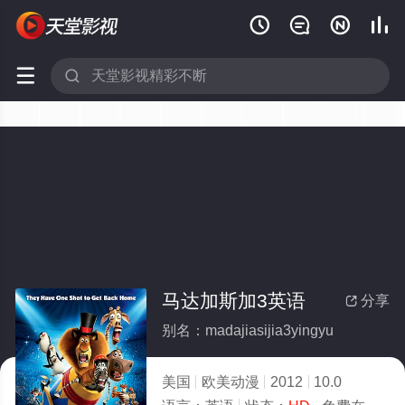






马达加斯加3英语
分享

别名：madajiasijia3yingyu
美国
欧美动漫
2012
10.0