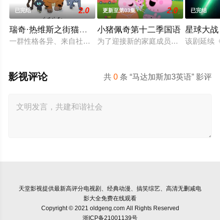
2.0
2.0
已完结
更新至第03集
已完结
瑞奇·热维斯之街猫一族
小猪佩奇第十二季国语
星球大战
一群性格各异、来自社会底层的英国流浪猫，在残酷的人类世界中
为了迎接新的家庭成员，猪爸爸和猪
该剧延续
影视评论
共
0
条 “马达加斯加3英语” 影评
天堂影视
提供最新高评分电视剧、经典动漫、搞笑综艺、高清无删减电
影大全免费在线观看
Copyright © 2021 oldgeng.com All Rights Reserved
浙ICP备21001139号