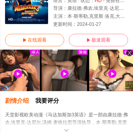
语言：
英语
状态：
HD
- 免费在线观看
导演：
康拉德·弗农,埃里克·达尼尔,汤姆·麦格拉思
主演：
本·斯蒂勒,克里斯·洛克,大卫·休默,贾达·萍克·史密斯,萨莎·拜伦·科恩,弗兰西斯·麦克多蒙德,杰西卡·查斯坦
HD
更新时间：
2024-01-27
在线观看
极速观看


剧情介绍
我要评分
天堂影视欧美动漫《马达加斯加3英语》是一部由康拉德·弗
农,埃里克·达尼尔,汤姆·麦格拉思导演执导，本·斯蒂勒,克里
斯·洛克,大卫·休默,贾达·萍克·史密斯,萨莎·拜伦·科恩,弗兰西
