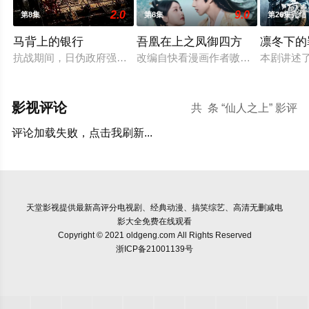
2.0
9.0
第8集
第8集
第26集完结
马背上的银行
吾凰在上之凤御四方
凛冬下的
抗战期间，日伪政府强行推广、使用由“中国准备银行”发行的伪
改编自快看漫画作者嗷小泽的独家连
本剧讲述
影视评论
共
条 “仙人之上” 影评
评论加载失败，点击我刷新...
天堂影视
提供最新高评分电视剧、经典动漫、搞笑综艺、高清无删减电
影大全免费在线观看
Copyright © 2021 oldgeng.com All Rights Reserved
浙ICP备21001139号