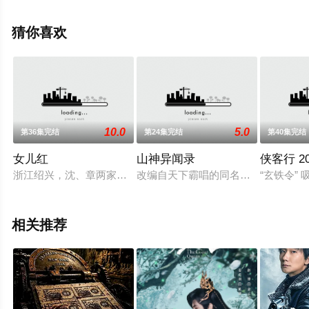
结），手机免费观看高清未删减完整版电视剧全集就上天
堂电影网，更多相关信息可移步至豆瓣电视剧、电视猫或
猜你喜欢
剧情网等平台了解。
10.0
5.0
第36集完结
第24集完结
第40集完结
女儿红
山神异闻录
侠客行 20
浙江绍兴，沈、章两家因清末南洋劝业会“第一品牌”之争而结下
改编自天下霸唱的同名小说。
“玄铁令
相关推荐