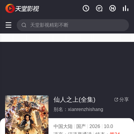






仙人之上(全集)
分享

别名：xianrenzhishang
中国大陆
国产
2026
10.0