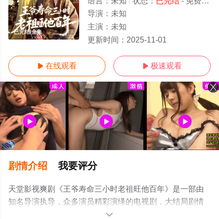
语言：
未知
状态：
已完结
- 免费在线观看
导演：
未知
主演：
未知
已完结/全集
更新时间：
2025-11-01
在线观看
极速观看


剧情介绍
我要评分
天堂影视爽剧《王爷寿命三小时老祖旺他百年》是一部由
知名导演执导，众多演员精彩演绎的电视剧，大结局剧情
已揭晓（已完结），手机免费观看高清未删减完整版电视
