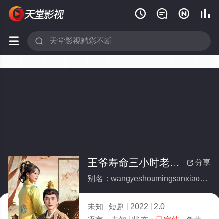






王爷寿命三小时老祖旺他百年(全集)
分享

别名：wangyeshoumingsanxiaoshilaozuwangtabainian
未知
短剧
2022
2.0