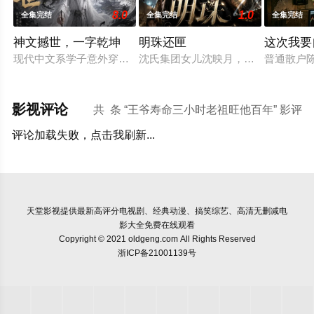
8.0
1.0
全集完结
全集完结
全集完结
神文撼世，一字乾坤
明珠还匣
这次我要
现代中文系学子意外穿越至以文字为修行根基的修仙世界，这里
沈氏集团女儿沈映月，为支持男友创
普通散户
影视评论
共
条 “王爷寿命三小时老祖旺他百年” 影评
评论加载失败，点击我刷新...
天堂影视
提供最新高评分电视剧、经典动漫、搞笑综艺、高清无删减电
影大全免费在线观看
Copyright © 2021 oldgeng.com All Rights Reserved
浙ICP备21001139号