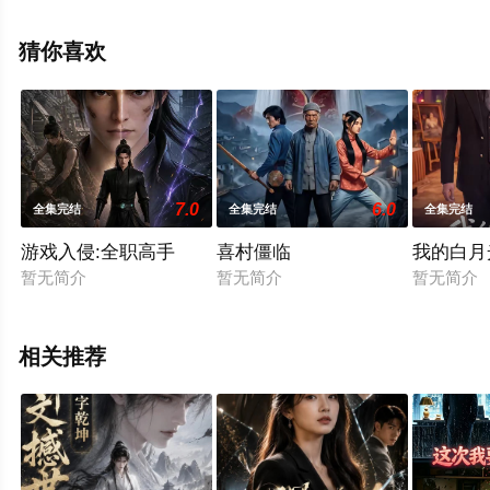
剧全集就上天堂电影网，更多相关信息可移步至豆瓣电视
剧、电视猫或剧情网等平台了解。
猜你喜欢
7.0
6.0
全集完结
全集完结
全集完结
游戏入侵:全职高手
喜村僵临
我的白月
暂无简介
暂无简介
暂无简介
相关推荐