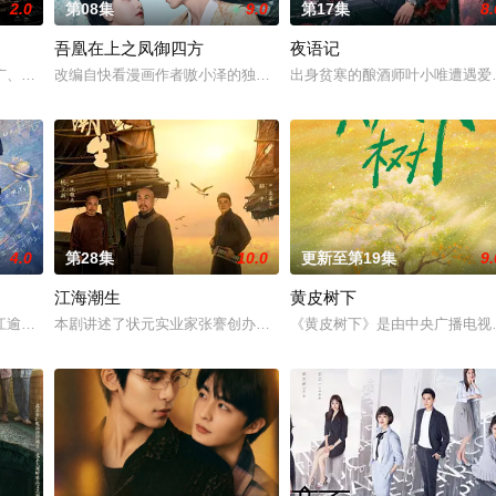
2.0
第08集
9.0
第17集
8.
吾凰在上之凤御四方
夜语记
鉴定技术的支持下，通过摸排、勘查等传统刑侦手段，接连破获数起重案要案的
广、使用由“中国准备银行”发行的伪钞货币。根据党中央指示，高景波、徐邵
改编自快看漫画作者嗷小泽的独家连载漫画《吾凰在上》。现代少女
出身贫寒的酿酒师叶小唯遭遇爱
4.0
第28集
10.0
更新至第19集
9.
江海潮生
黄皮树下
进士科三元及第入翰林院的奇女子。十年前的她被他从死人堆里救出来，蓬头垢
江逾白长大以后，林知夏忽然对他说：“江逾白，我喜欢你，哲学和生物学意义
本剧讲述了状元实业家张謇创办大生企业，实业报国的故事。甲午战
《黄皮树下》是由中央广播电视