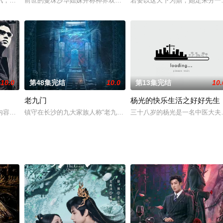
医院联合特警队组织的应急救援培训中，与特警精英邢克垒相识，从一开始因误
讯，改编自黑颜的女频小说《春花厌》，预计4月下旬开机。
前世的曼珠沙华姐妹并称神界双姝，曼珠（白澜 饰）在历劫之时，遭
若要以这天下为鼎，她定来分一
10.0
第48集完结
10.0
第13集完结
10.
老九门
杨光的快乐生活之好好先生
国公主箜篌，因机缘巧合意外进入修仙世界，开启全员宠女主模式，从师傅师
内容饰）出身名流高干家庭，其本人担任某公司总裁，风度翩翩尚且单身的他俨
镇守在长沙的九大家族人称“老九门”，名号之响无人不知无人不晓。
三十八岁的杨光是一名中医大夫