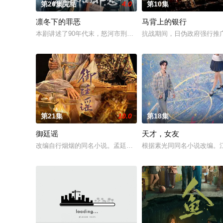
第26集完结
4.0
第10集
凛冬下的罪恶
马背上的银行
本剧讲述了90年代末，怒河市刑侦支队在无普及监控、无DNA
抗战期间，日伪政府强行推
第21集
10.0
第18集
御廷谣
天才，女友
改编自行烟烟的同名小说。孟廷辉，大平王朝有史以来个以女子
根据素光同同名小说改编。