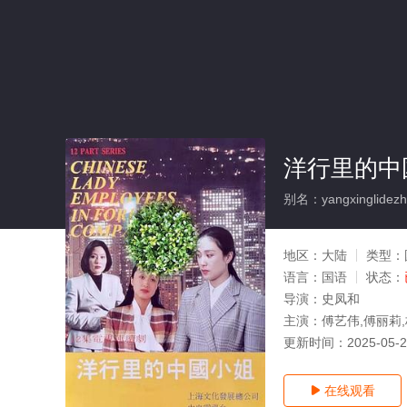
洋行里的中
别名：yangxinglidezho
地区：
大陆
类型：
语言：
国语
状态：
导演：
史凤和
主演：
傅艺伟,傅丽莉,
更新时间：
2025-05-
在线观看
