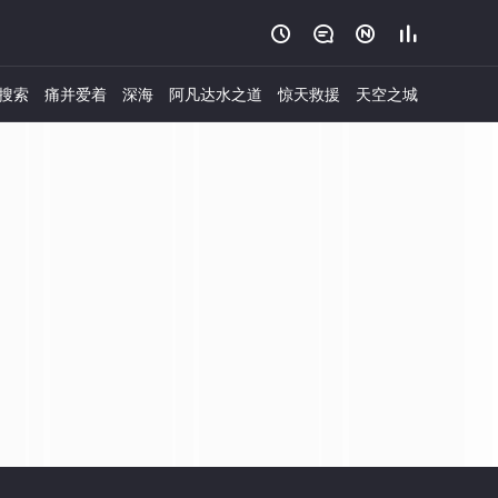




搜索
痛并爱着
深海
阿凡达水之道
惊天救援
天空之城