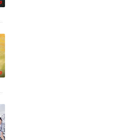
0
艰难过程。案件设计采用
梁、孙希光和黄鹰等人开始筹备建立冀南银行，手艺人张宝田在共
奚圆（姜贞羽 饰）因意外踏入玄机界，继而卷入虎云国内乱的漩涡，身陷重重
人程桉、恩师林晚媚的双重背叛。她从恨意中涅槃重生，借私生女桑落的身份
0
面口齿不清。十年后的她才学
上的喜欢。”那个夜晚，他脸颊微热，还听见自己加速的心跳声…
争后，国家蒙羞，张謇虽高中状元，却渴望寻求强国之路。他毅然弃政从商，殚
总台农业农村节目中心联合中共郁南县委、郁南县人民政府共同拍摄的20集乡