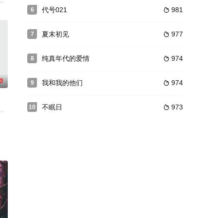
会引发的敌对，到几次意外救
遇反噬，沙华（刘语乔 饰）为救曼珠，从而遭遇天劫，曼珠不顾身体反噬之痛
杯羹。 该剧根据阅文集团起点女生网作者希行同名作品改编。
代号021
981
6

夏末初见
977
7

纯真年代的爱情
974
8

0
我和我的他们
974
9

不眠日
973
10

兄到隔壁门派，整个修仙
然一个身价不菲的钻石王老五。他毫不留恋争先谄媚的狂蜂浪蝶，
其中，九门之首张大佛爷张启山（陈伟霆 饰）奉命调查鬼车和神秘矿山之谜，
，师从布乐堂名医杜仲。杨光离婚了，独自带着有先天性心脏病的儿子杨小光