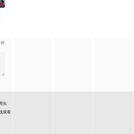
0
深联结。两人在命运波折中
终刻苦学习，憧憬未来。为此，苏琳苦练口语并争取到了英文朗诵
却发现这段婚姻只是骗局。陷入困境时，他遇见妻弟贝律清（闫睿豪 饰）并逐
了他们在中意合作项目中面对专业挑战与境外竞争，通过创新实践实现本土设
影评
爬虫
线观看