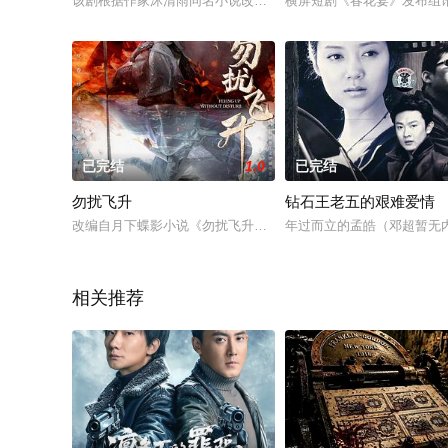
该剧根据作家沐清雨同名小说改编，讲述了新晋住院医生米佧在
横屏短剧《春花宴》发布组
已完结
1.0
已完结
勿扰飞升
钻石王老五的艰难爱情
改编自月下蝶影小说《勿扰飞升》。 一位在凡尘界备受冷遇的亡
年过而立的孟皓（邓超暂无
相关推荐