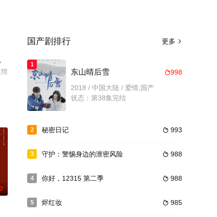
国产剧排行
更多

，
1
视猫
东山晴后雪
998

2018 / 中国大陆 / 爱情,国产
状态：第38集完结
秘密日记
993
2

守护：警惕身边的泄密风险
988
3

你好，12315 第二季
988
4

0
烬红妆
985
5
