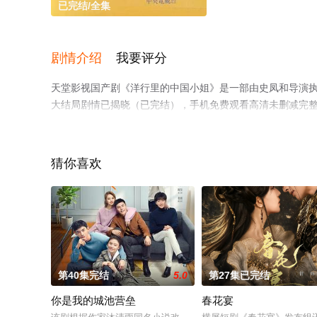
已完结/全集
剧情介绍
我要评分
天堂影视国产剧《洋行里的中国小姐》是一部由史凤和导演执导
大结局剧情已揭晓（已完结），手机免费观看高清未删减完
或剧情网等平台了解。
猜你喜欢
第40集完结
5.0
第27集已完结
你是我的城池营垒
春花宴