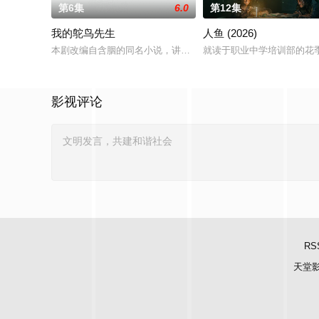
第6集
6.0
第12集
我的鸵鸟先生
人鱼 (2026)
本剧改编自含胭的同名小说，讲述了邻家女孩庞倩（苏晓彤 饰）
就读于职业中学培训部的花
影视评论
RS
天堂