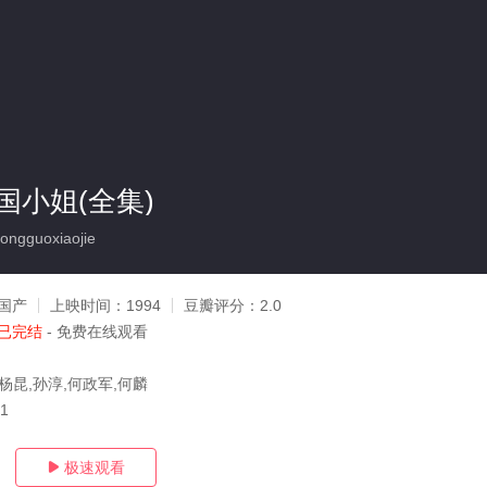
国小姐(全集)
ngguoxiaojie
国产
上映时间：
1994
豆瓣评分：
2.0
已完结
- 免费在线观看
杨昆,孙淳,何政军,何麟
21
极速观看
