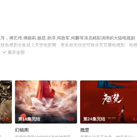
，傅艺伟,傅丽莉,杨昆,孙淳,何政军,何麟等演员精彩演绎的大陆电视剧
整版电视剧全集就上天堂电影网，更多相关信息可移步至豆瓣电视剧、电
展开全部

9.0
第16集完结
6.0
第24集完结
8.
幻镜阁
翘楚