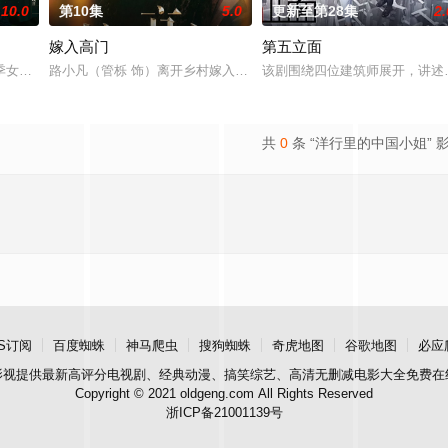
10.0
第10集
5.0
更新至第28集
2.
嫁入高门
第五立面
与童年时因一场意外落下身体残缺的少年顾铭夕（何洛洛 饰）的成长印记与深
季女生苏琳（黄杨钿甜 饰），虽自小被父母忽视，在艰苦环境中长大，但她始
路小凡（管栎 饰）离开乡村嫁入北京豪门，原以为能过上富裕生活，
该剧围绕四位建筑师展开，讲述
共
0
条 “洋行里的中国小姐” 
S订阅
百度蜘蛛
神马爬虫
搜狗蜘蛛
奇虎地图
谷歌地图
必应
影视
提供最新高评分电视剧、经典动漫、搞笑综艺、高清无删减电影大全免费在
Copyright © 2021 oldgeng.com All Rights Reserved
浙ICP备21001139号