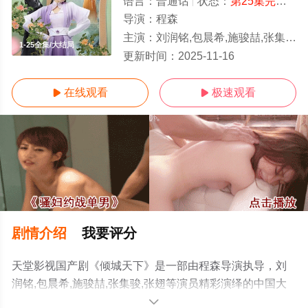
语言：
普通话
状态：
第25集完结
- 
导演：
程森
主演：
刘润铭,包晨希,施骏喆,张集骏,张翅
1-25全集/大结局
更新时间：
2025-11-16
在线观看
极速观看


剧情介绍
我要评分
天堂影视国产剧《倾城天下》是一部由程森导演执导，刘
润铭,包晨希,施骏喆,张集骏,张翅等演员精彩演绎的中国大
陆电视剧，大结局剧情已揭晓（1-25全集），手机免费观
