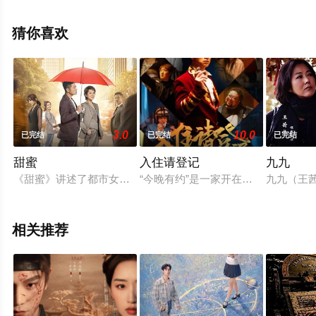
看高清未删减完整版电视剧全集就上天堂电影网，更多相
关信息可移步至豆瓣电视剧、电视猫或剧情网等平台了
猜你喜欢
解。
3.0
10.0
已完结
已完结
已完结
甜蜜
入住请登记
九九
《甜蜜》讲述了都市女性田蜜（海清饰）由于丈夫破产去世，从
“今晚有约”是一家开在半山腰的民
九九（王
相关推荐