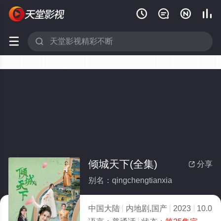






倾城天下(全集)
分享

别名：qingchengtianxia
中国大陆
内地剧,国产
2023
10.0