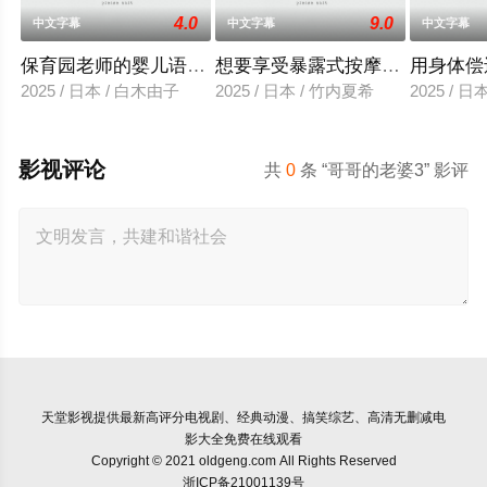
4.0
9.0
中文字幕
中文字幕
中文字幕
保育园老师的婴儿语让人超兴奋
想要享受暴露式按摩的已婚女子
用身体偿
2025 / 日本 / 白木由子
2025 / 日本 / 竹内夏希
2025 / 
影视评论
共
0
条 “哥哥的老婆3” 影评
天堂影视
提供最新高评分电视剧、经典动漫、搞笑综艺、高清无删减电
影大全免费在线观看
Copyright © 2021 oldgeng.com All Rights Reserved
浙ICP备21001139号