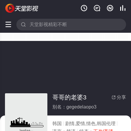






哥哥的老婆3
分享

别名：gegedelaopo3
韩国
剧情,爱情,情色,韩国伦理
2016