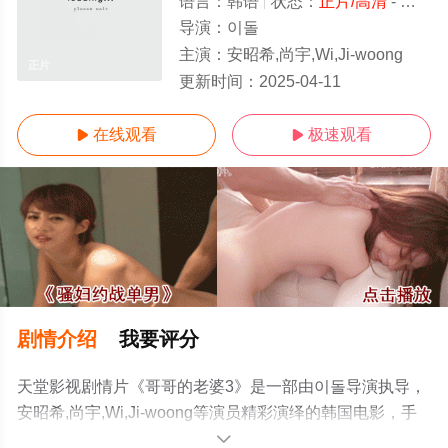
语言：
韩语
状态：
正片/高清
- 免费在线观看
导演：
이돌
主演：
安昭希,尚宇,Wi,Ji-woong
正片
更新时间：
2025-04-11
在线观看
极速观看


剧情介绍
我要评分
天堂影视剧情片《哥哥的老婆3》是一部由이돌导演执导，
安昭希,尚宇,Wi,Ji-woong等演员精彩演绎的韩国电影，手
机免费观看高清未删减完整版电影大全就上天堂电影网，
