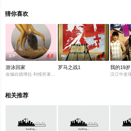
更多相关信息可移步至豆瓣电影、电视猫或剧情网等平台
了解。
猜你喜欢
4.0
1.0
正片
HD
正片
游泳回家
罗马之战1
我的19岁
改编自德博拉·利维所著布克奖提名小说，讲述一对陷入困境的夫
汉江中发
相关推荐