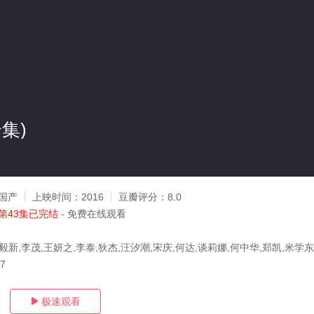
集)
n
国产
上映时间：
2016
豆瓣评分：
8.0
第43集已完结
- 免费在线观看
毅新,李茂,王妍之,李泰,狄杰,汪汐潮,宋庆,何达,谈莉娜,何中华,郑凯,米学东
17
极速观看
