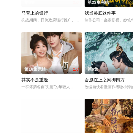
第6集
2.0
第23集完结
马背上的银行
我当卧底这件事
抗战期间，日伪政府强行推广、使用由“中国准备银行”发行的伪
制作公司：鑫泰影视、妙笔华
第16集完结
1.0
第6集
其实不是重逢
吾凰在上之凤御四方
一群怀揣各自“失意”的年轻人，在沿海小城南安相遇相知，他们
改编自快看漫画作者嗷小泽