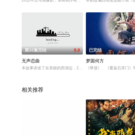
2012年台湾偶像剧，东映制作有限公司、雅晨传播有限公司制作，
本剧改编自阅读连载小说《
第32集完结
5.0
已完结
无声恋曲
梦圆何方
本故事讲述了在美丽的西湖边，22岁的女孩沈优优因小时候的一
《孽债》、《重返石库门》
相关推荐