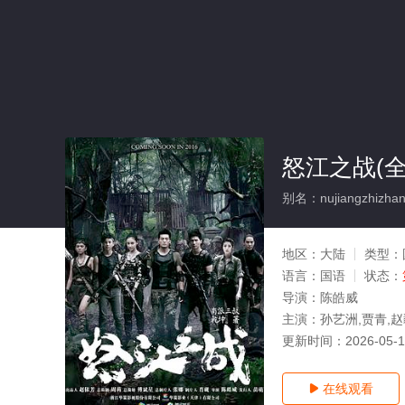
怒江之战(全
别名：nujiangzhizha
地区：
大陆
类型：
语言：
国语
状态：
导演：
陈皓威
主演：
孙艺洲,贾青,赵
更新时间：
2026-05-
在线观看
