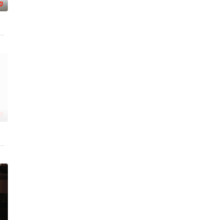
0
南银行，手艺人张宝田在共
、梁可青、孟钰辰、刘凌爽 总制片人：刘习阳、张皓颜
子剑因不满演习流于形式，假传指令要求真打实抗，虽引发哗然，却获赏识调任3
国牛津，麦香通过视频向米良宣告：婚不结了。鹿鸣村开了锅，村民大骂麦香
0
动游客。尽管在创业路上笑
，继而卷入虎云国内乱的漩涡，身陷重重危机，而在一次次险象环
逾白，我喜欢你，哲学和生物学意义上的喜欢。”那个夜晚，他脸颊微热，还听
大生企业，实业报国的故事。甲午战争后，国家蒙羞，张謇虽高中状元，却渴