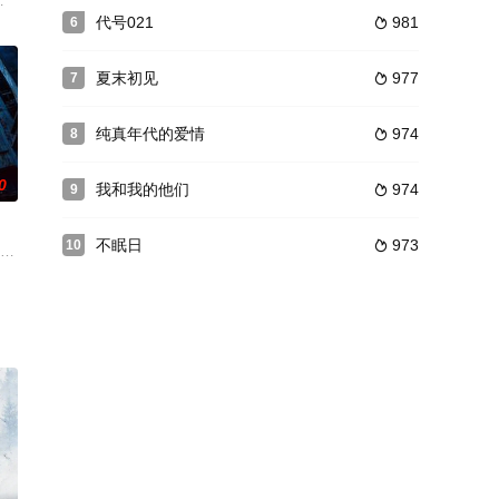
于10月15日上
即将被淹没，人们如
，而被安排进了有着霉气怨气聚集地之称的梅苑438寝室，于是便产生了这系
之乱，极大消除了王侯对中央政权的威胁，但是原自匈奴，近洎王侯，种种威胁
代号021
981
6

夏末初见
977
7

纯真年代的爱情
974
8

0
我和我的他们
974
9

不眠日
973
10

单亲母亲对她格外关怀。她
在特殊年代中成长起来的知青以及他们的后代在 返城的道路上历
——韩光（傅程鹏 饰）和蔡晓春（孙逊 饰），他们即是患难与共的兄弟也是
名铁路警察，多年前因公殉职被追评为烈士。展鹏一直希望能够回到父亲曾经工