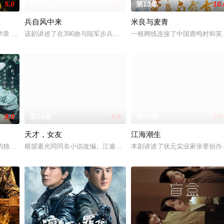
5.0
第36集完结
5.0
第13集
10.
兵自风中来
米良与麦青
钞货币。根据党中央指示，高景波、徐邵梁、孙希光和黄鹰等人开始筹备建立冀
章 题材：警匪、反诈 规格：15分钟X24集 拍摄地点：广东 出品人：郑伟
该剧讲述了在396旅与陆军步兵学院联合举办的小型军事演习中，郭
一根网线连接了中国鹿鸣村和英
9.0
第14集
4.0
第24集
10.
天才，女友
江海潮生
决心各展所长创办旅行社。他们以当地的特色人文与美食为引，用真诚与创意打
的独家连载漫画《吾凰在上》。现代少女奚圆（姜贞羽 饰）因意外踏入玄机界
根据素光同同名小说改编。江逾白长大以后，林知夏忽然对他说：“江
本剧讲述了状元实业家张謇创办