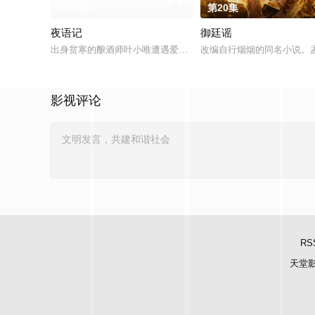
第16集
8.0
第20集
夜语记
御廷谣
出身贫寒的酿酒师叶小唯遭遇爱人程桉、恩师林晚媚的双重背叛
改编自行烟烟的同名小说。
影视评论
RS
天堂