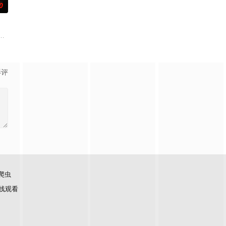
0
怀心思的豪门众人间，引猎物
的她被他从死人堆里救出来，蓬头垢面口齿不清。十年后的她才学
技术的支持下，通过摸排、勘查等传统刑侦手段，接连破获数起重案要案的艰难
——用一场精心策划的“夏令营”完成复仇的受害者；临终前与遗憾和解的“无用
影评
爬虫
线观看