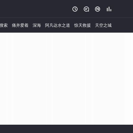




搜索
痛并爱着
深海
阿凡达水之道
惊天救援
天空之城