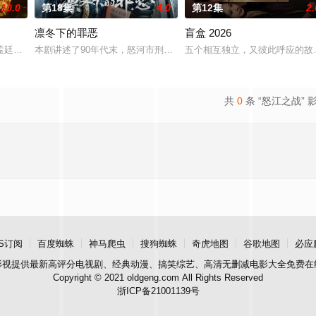
10.0
第18集
4.0
第12集
2.
凛冬下的罪恶
盲盒 2026
。她从恨意中涅槃重生，借私生女桑落的身份入住程家。她步步为营，周旋在各
孟廷辉，大平王朝有史以来个以女子进士科三元及第入翰林院的奇女子。十年前
本剧讲述了90年代末，怒河市刑侦支队在无普及监控、无DNA鉴定
五个相互独立，又彼此呼应的故事
共
0
条 “怒江之战” 
S订阅
百度蜘蛛
神马爬虫
搜狗蜘蛛
奇虎地图
谷歌地图
必应
影视
提供最新高评分电视剧、经典动漫、搞笑综艺、高清无删减电影大全免费在
Copyright © 2021 oldgeng.com All Rights Reserved
浙ICP备21001139号