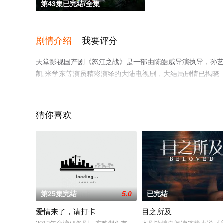
第43集已完结/全集
剧情介绍
我要评分
天堂影视国产剧《怒江之战》是一部由陈皓威导演执导，孙艺洲,贾
凯,米学东等演员精彩演绎的大陆电视剧，大结局剧情已揭晓
影网，更多相关信息可移步至豆瓣电视剧、电视猫或剧情网
猜你喜欢
第25集完结
5.0
已完结
爱情来了，请打卡
目之所及