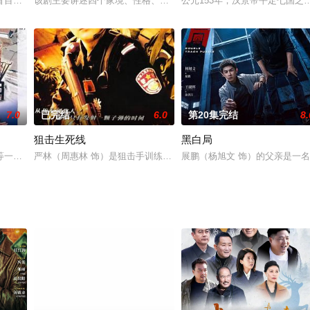
由六月、李运庆、纪亚文、方志友主演。本剧于高雄、澎湖两地拍摄。HiHD频道
盲目》，作者慕遥而寻。 世纪之交，因为水利工程的蓄水要求，一座江边小城
该剧主要讲述四个家境、性格、目标全然不同的大一女生，因寝室奇缺
公元153年，汉景帝平定七国
7.0
已完结
6.0
第20集完结
8.
狙击生死线
黑白局
场大病变成了聋哑人。但她热爱绘画并且在这方面极富天赋。因为聋哑的关系，
等一批反映上海老知青重返故里的电视连续剧曾引起社会各界不小的震动，那些
严林（周惠林 饰）是狙击手训练队的总教官，手下有两个优秀的学生
展鹏（杨旭文 饰）的父亲是一