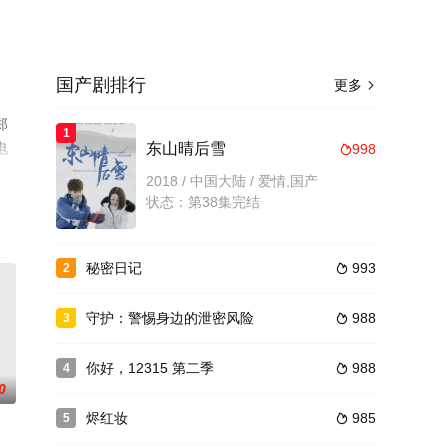
国产剧排行
更多

郑
1
电
东山晴后雪
998

2018 / 中国大陆 / 爱情,国产
状态：第38集完结
秘密日记
993
2

守护：警惕身边的泄密风险
988
3

你好，12315 第二季
988
4

0
烬红妆
985
5
