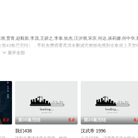
青,赵毅新,李茂,王妍之,李泰,狄杰,汪汐潮,宋庆,何达,谈莉娜,何中华,
（第43集已完结），手机免费观看高清未删减完整版电视剧全集就上天堂
展开全部
等平台了解。

9.0
第35集完结
5.0
第24集完结
6.
我们438
汉武帝 1996